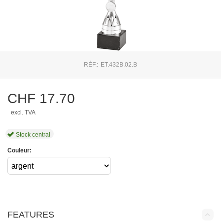
RÉF.:
ET.432B.02.B
CHF
17.70
excl. TVA
Stock central
Couleur:
FEATURES